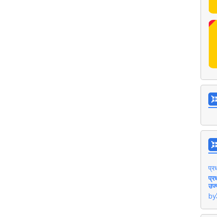
प्र
प्र
उज्
by